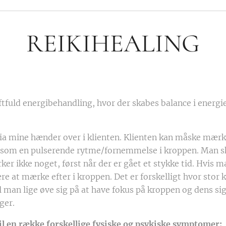
REIKIHEALING
aftfuld energibehandling, hvor der skabes balance i energi
via mine hænder over i klienten. Klienten kan måske mær
er som en pulserende rytme/fornemmelse i kroppen. Man 
r ikke noget, først når der er gået et stykke tid. Hvis m
lære at mærke efter i kroppen. Det er forskelligt hvor sto
man lige øve sig på at have fokus på kroppen og dens sig
ger.
til en række forskellige fysiske og psykiske symptomer: