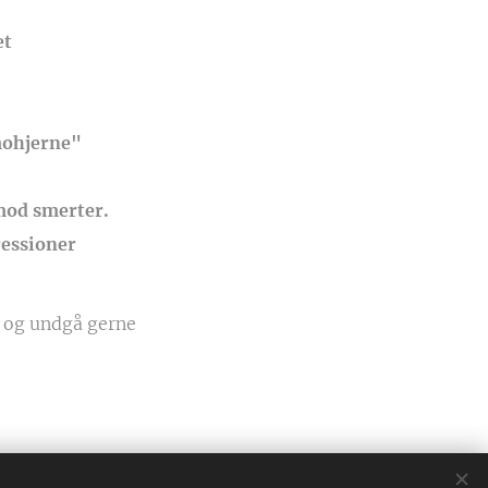
et
mohjerne"
 mod smerter.
ressioner
ge og undgå gerne