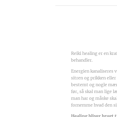
Reiki healing er en kr
behandler.
Energien kanaliseres 
sitren og prikken ell
bestemt og nogle mærke
før, så skal man lige 
man har og måske skal 
fornemme hvad den si
Healing bliver brugt 