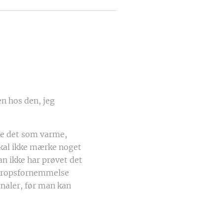
en hos den, jeg
ke det som varme,
skal ikke mærke noget
an ikke har prøvet det
r kropsfornemmelse
naler, før man kan