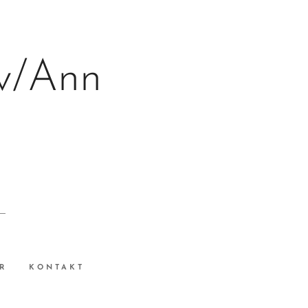
v/Ann
R
KONTAKT